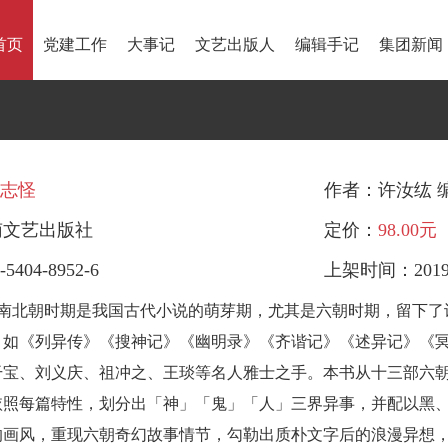
首页
党建工作
大事记
文艺出版人
编辑手记
集团新闻
志怪
作者：许汝纮 编著
南文艺出版社
定价：
98.00元
5404-8952-6
上架时间：2019-
南北朝时期是我国古代小说的萌芽期，尤其是六朝时期，留下了
，如《列异传》《搜神记》《幽明录》《齐谐记》《述异记》《
干宝、刘义庆、祖冲之、王琰等名人雅士之手。本书从十三部六
依照每篇特性，划分出「神」「鬼」「人」三界异事，并配以黑
的画风，重现六朝奇幻故事情节，勾勒出质朴文字后的浪漫异想