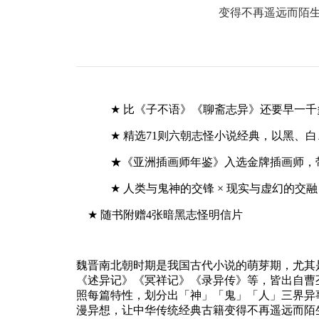
变得不再遥远而陌
★
比《子不语》《聊斋志异》还要早一千
★
精选
71
则六朝志怪小说经典，以黑、白
★
《亚洲插画师年鉴》入选金牌插画师，
★
人类与鬼神的交锋
×
现实与虚幻的交融
★
随书附赠
4
张暗黑志怪明信片
魏晋南北朝时期是我国古代小说的萌芽期，尤其
《述异记》《冥祥记》《录异传》等，皆出自曹
照每篇特性，划分出「神」「鬼」「人」三界异
漫异想，让中华传统经典古籍变得不再遥远而陌