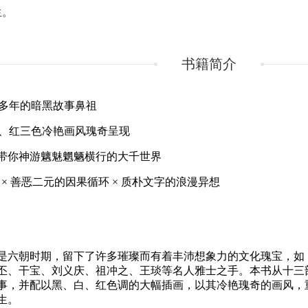
生。
书籍简介
多年的暗黑故事鼻祖
、红三色冷艳画风瑰奇呈现
带你神游魑魅魍魉横行的大千世界
×
善恶二元的因果循环
×
质朴文字的浪漫异想
是六朝时期，留下了许多璀璨而有着丰沛想象力的文化瑰宝，如
丕、干宝、刘义庆、祖冲之、王琰等名人雅士之手。本书从十三
事，并配以黑、白、红色调的大幅插画，以其冷艳瑰奇的画风，
生。