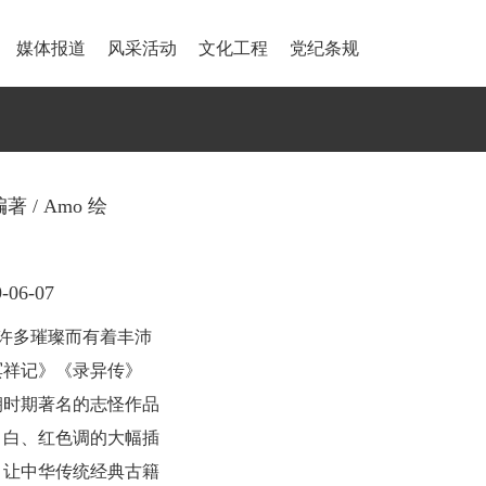
媒体报道
风采活动
文化工程
党纪条规
 / Amo 绘
06-07
许多璀璨而有着丰沛
冥祥记》《录异传》
朝时期著名的志怪作品
、白、红色调的大幅插
，让中华传统经典古籍