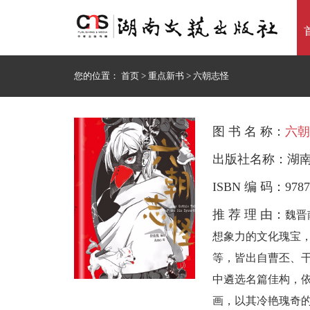
您的位置：
首页
>
重点新书
>
六朝志怪
图 书 名 称：
六朝
出版社名称：湖
ISBN 编 码：9787-
推 荐 理 由：
魏晋
想象力的文化瑰宝
等，皆出自曹丕、
中遴选名篇佳构，
画，以其冷艳瑰奇