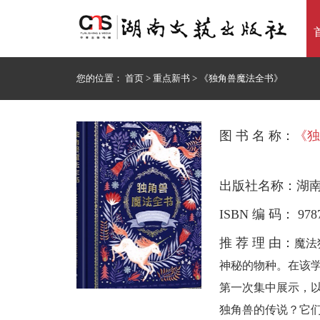
您的位置：
首页
>
重点新书
>
《独角兽魔法全书》
图 书 名 称：
《独
出版社名称：湖
ISBN 编 码： 9787
推 荐 理 由：
魔法
神秘的物种。在该学
第一次集中展示，
独角兽的传说？它