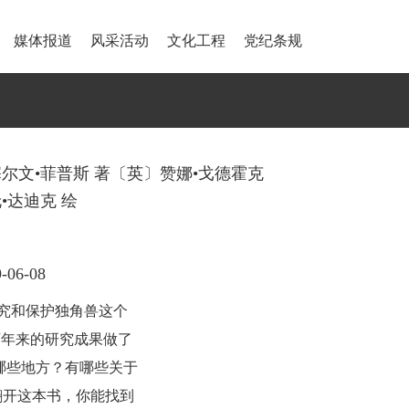
媒体报道
风采活动
文化工程
党纪条规
尔文•菲普斯 著〔英〕赞娜•戈德霍克
•达迪克 绘
06-08
究和保护独角兽这个
百年来的研究成果做了
哪些地方？有哪些关于
翻开这本书，你能找到