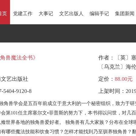
首页
党建工作
大事记
文艺出版人
编辑手记
集团新闻
角兽魔法全书》
作者：〔英〕塞
〔乌克兰〕海伦
南文艺出版社
定价：
88.00元
-5404-9120-8
上架时间：2019-
独角兽学会是五百年前成立于意大利的一个秘密组织，致力于研
会第101任主席塞尔文•菲普斯的努力下，本书得以问世，对几
以飨世界各地的独角兽爱好者。 独角兽有几大家族？分布在全球
们有哪些魔法技能和饮食习惯？怎样才能找到乃至驯养独角兽？