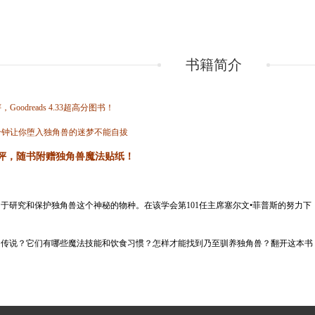
书籍简介
评，
Goodreads 4.33
超高分图书！
分钟让你堕入独角兽的迷梦不能自拔
评，随书附赠独角兽魔法贴纸！
于研究和保护独角兽这个神秘的物种。在该学会第101任主席塞尔文•菲普斯的努力
传说？它们有哪些魔法技能和饮食习惯？怎样才能找到乃至驯养独角兽？翻开这本书