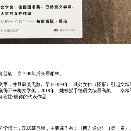
肖普朗，自
1990
年后长居柏林。
文字，并且获奖无数。早在
1999
年，其处女作《怪事》引起文坛
赢得不来梅文学奖；
2018
年，她被授予德语文坛最高奖——毕希
特哈兹•彼得的代表作品。
哲学博士，现居慕尼黑，主要译作有：《西方通史》（第一卷）