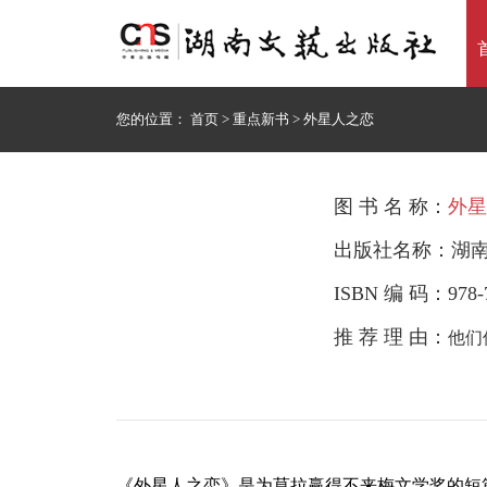
您的位置：
首页
>
重点新书
>
外星人之恋
图 书 名 称：
外星
出版社名称：湖
ISBN 编 码：978-7
推 荐 理 由：
他们
《外星人之恋》是为莫拉赢得不来梅文学奖的短