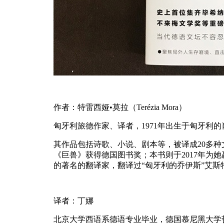
作者：特雷西娅•莫拉（
Ter
é
zia Mora
）
匈牙利旅德作家、译者，
1971
年出生于匈牙利的
其作品包括诗歌、小说、剧本等，被译成
20
多种
《巨兽》获得德国图书奖；本书则于
2017
年为她
的著名的翻译家，翻译过“匈牙利的乔伊斯”艾斯
译者：丁娜
北京大学西语系德语专业毕业，德国慕尼黑大学