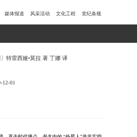
媒体报道
风采活动
文化工程
党纪条规
〕特雷西娅•莫拉 著 丁娜 译
12-01
境、直击时代痛点。书名中的
“外星人”并非实指