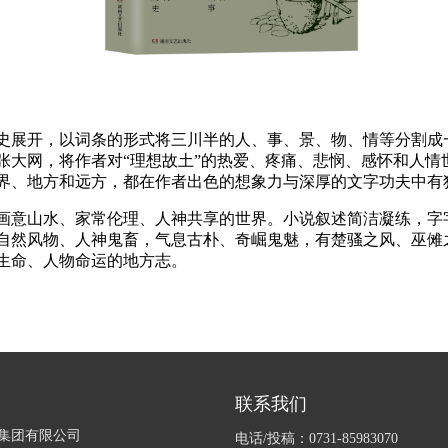
史展开，以词条的形式将三川半的人、事、景、物、情等分割成
张大网，将作者对“理想故土”的热爱、疼痛、悲悯、感怀和人情
界、地方和远方，都在作者出色的想象力与深厚的文字功夫中有
画意山水、家常伦理、人神共享的世界。小说叙述简洁凝练，字
自然风物、人神鬼畜，气息古朴、奇崛鬼魅，有楚骚之风、巫傩
生命、人物命运的地方志。
联系我们
集团有限公司
电话/投稿：0731-85983070