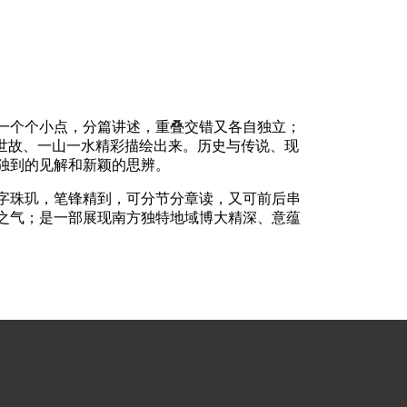
一个个小点，分篇讲述，重叠交错又各自独立；
世故、一山一水精彩描绘出来。历史与传说、现
独到的见解和新颖的思辨。
字珠玑，笔锋精到，可分节分章读，又可前后串
之气；是一部展现南方独特地域博大精深、意蕴