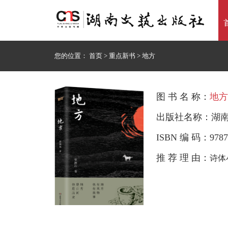
您的位置：
首页
>
重点新书
>
地方
图 书 名 称：
地方
出版社名称：湖
ISBN 编 码：9787
推 荐 理 由：
诗体