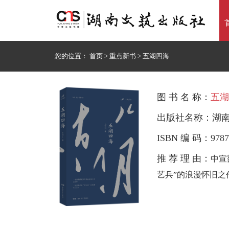
您的位置：
首页
>
重点新书
>
五湖四海
图 书 名 称：
五湖
出版社名称：湖
ISBN 编 码：9787
推 荐 理 由：
中宣
艺兵”的浪漫怀旧之