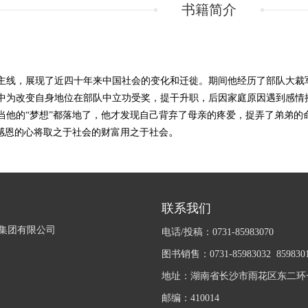
书籍简介
主线，展现了近四十年来中国社会的变化和迁徙。期间他经历了部队大裁
中为改变自身地位在部队中立功受奖，提干升职，后因家庭原因遇到感情
当他的“梦想”都落地了，他才发现自己背弃了母亲的疼爱，捉弄了弟弟的
。
感恩的心将取之于社会的财富用之于社会
联系我们
集团有限公司
电话/投稿：0731-85983070
图书销售：0731-85983032 859830
地址：湖南省长沙市雨花区东二环一
邮编：410014