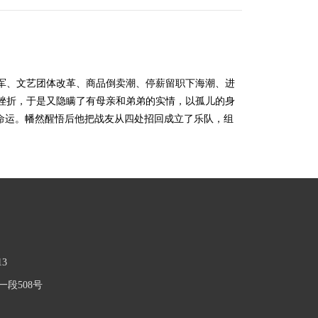
军、文艺团体改革、商品倒卖潮、停薪留职下海潮、进
挫折，于是又隐瞒了有母亲和弟弟的实情，以孤儿的身
命运。幡然醒悟后他把战友从四处招回成立了乐队，组
13
段508号