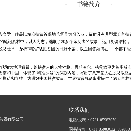
书籍简介
告文学，作品以精准扶贫首倡地花垣县为切入点，辐射具有典型意义的扶
0多万字的笔记素材中，以人为志，选取了20多个亲历者的故事，运用复调结
贫壮举，探析“精准”战胜贫困的田野个案，以企回答如何在“一个都不
代和大地理背景，以扶贫人的人物性格、思想变化、扶贫故事为叙事核
湖南和中国，体现了
“精准扶贫”的深刻内涵，写出了共产党人在脱贫攻
的期待和向往，为讲好中国扶贫故事、世界扶贫脱贫事业提供了独到的样
联系我们
集团有限公司
电话/投稿：0731-85983070
图书销售：0731-85983032 859830