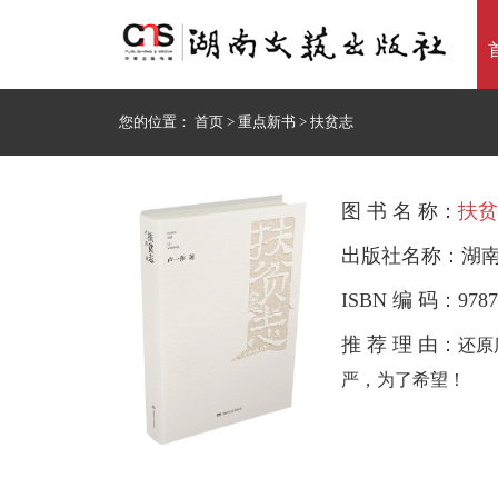
您的位置：
首页
>
重点新书
>
扶贫志
图 书 名 称：
扶贫
出版社名称：湖
ISBN 编 码：9787
推 荐 理 由：
还原
严，为了希望！