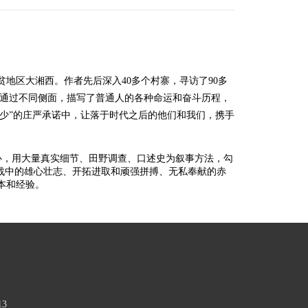
贫地区大湘西。作者先后深入
40多个村寨，寻访了90多
构，通过不同侧面，描写了普通人的各种命运和奋斗历程，
能少”的庄严承诺中，让落于时代之后的他们和我们，携手
心，用大量真实细节、田野调查、口述史为叙事方法，勾
坚战中的雄心壮志、开拓进取和顽强拼搏、无私奉献的赤
本和经验。
13