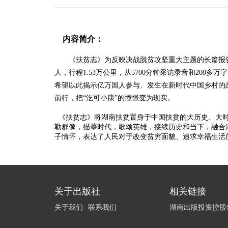
内容简介：
《扶贫志》为反映决战脱贫攻坚重大主题的长篇报
人，行程1.53万公里，从5700分钟采访录音和20
希望以此揭示亿万国人参与、发生在新时代中国乡村的战
前行，把“汔可小康”的憧憬变为现实。
《扶贫志》将湖南扶贫置身于中国扶贫的大历史、大时
勒群像，描摹时代，歌颂英雄，接续历史和当下，融合
子情怀，表达了人民对于改变贫穷面貌、追求幸福生活
关于出版社
相关链接
关于我们
联系我们
湖南出版投资控股