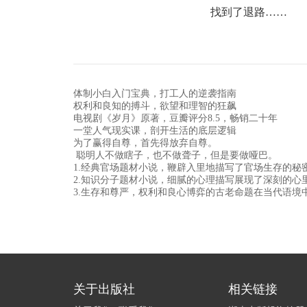
找到了退路……
体制小白入门宝典，打工人的逆袭指南
权利和良知的搏斗，欲望和理智的狂飙
电视剧《岁月》原著，豆瓣评分8.5，畅销二十年
一堂人气现实课，剖开生活的底层逻辑
为了赢得自尊，首先得放弃自尊。
聪明人不做瞎子，也不做聋子，但是要做哑巴。
1.经典官场题材小说，鞭辟入里地描写了官场生存的秘
2.知识分子题材小说，细腻的心理描写展现了深刻的心
3.生存和尊严，权利和良心博弈的古老命题在当代语
关于出版社
相关链接