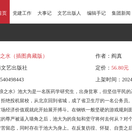
首页
党建工作
大事记
文艺出版人
编辑手记
集团新闻
之水（插图典藏版）
作者：阎真
南文艺出版社
定价：
56.80元
540498443
上架时间：2024-
浪之水》池大为是一名医药学研究生，出身贫寒，但坚信平民的
，拒绝投机留校，从北京回到省城，成了省卫生厅的一名公务员
市场经济价值观就此开始展开搏斗。在钢铁一般坚硬的游戏规则
实的尊严被逼入墙角之后，池大为的良知和坚守将何去何从？对
苦苦留恋，同时存在于池大为身上。在反复彷徨、怀疑、自责之