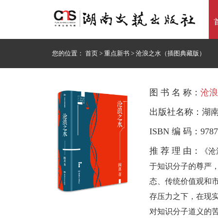
您的位置：
首页
>
重点新书
>
沧浪之水（插图典藏版）
图 书 名 称：
沧浪
出版社名称：湖
ISBN 编 码：9787
推 荐 理 由：
《沧
于知识分子的尊严
态、传统价值观和
存压力之下，在现
对知识分子道义的