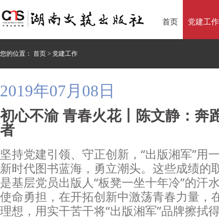
首页
党建工作
您的位置：
首页
>
党建工作
2019年07月08日
初心不渝 青春火花丨陈文静：奔
者
坚持党建引领、守正创新，“出版湘军”用
新时代图书蓝海，勇立潮头。这些成绩的
是基层党员出版人“板凳一坐十年冷”的汗
使命勇担，在开拓创新中激荡青春力量，
理想，用实干苦干将“出版湘军”品牌擦拭