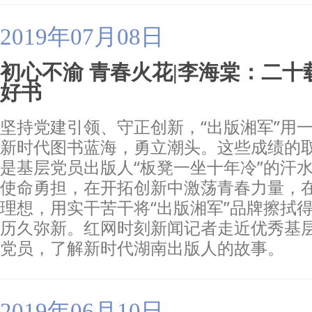
2019年07月08日
初心不渝 青春火花|李海棠：二十
好书
坚持党建引领、守正创新，“出版湘军”用
新时代图书蓝海，勇立潮头。这些成绩的
是基层党员出版人“板凳一坐十年冷”的汗
使命勇担，在开拓创新中激荡青春力量，
理想，用实干苦干将“出版湘军”品牌擦拭
历久弥新。红网时刻新闻记者走近优秀基
党员，了解新时代湖南出版人的故事。
2019年06月10日