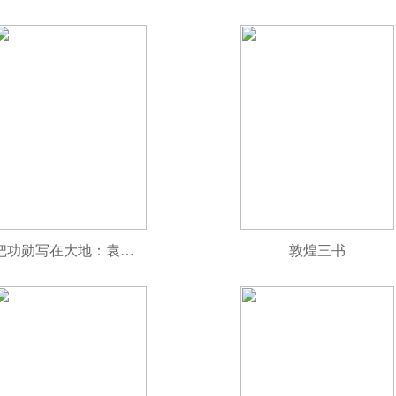
把功勋写在大地：袁隆平画传
敦煌三书