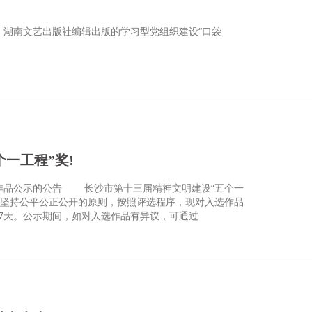
导、湖南文艺出版社编辑出版的学习型党组织建设“口袋
一工程”奖!
选作品公示的公告 长沙市第十三届精神文明建设“五个一
选坚持公平公正公开的原则，按照评选程序，现对入选作品
间为7天。公示期间，如对入选作品有异议，可通过