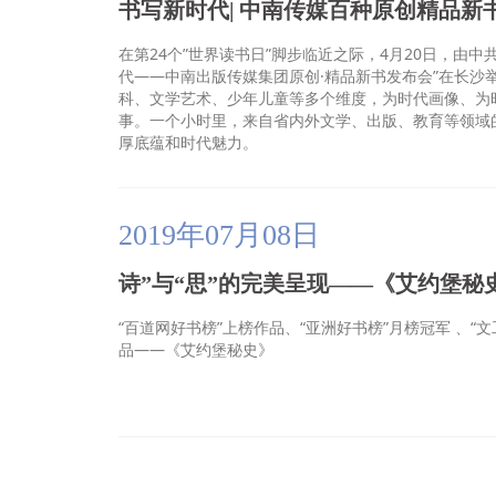
书写新时代| 中南传媒百种原创精品新
在第24个”世界读书日”脚步临近之际，4月20日，由
代——中南出版传媒集团原创·精品新书发布会”在长沙
科、文学艺术、少年儿童等多个维度，为时代画像、为
事。一个小时里，来自省内外文学、出版、教育等领域
厚底蕴和时代魅力。
2019年07月08日
诗”与“思”的完美呈现——《艾约堡秘
“百道网好书榜”上榜作品、“亚洲好书榜”月榜冠军 、“文
品——《艾约堡秘史》