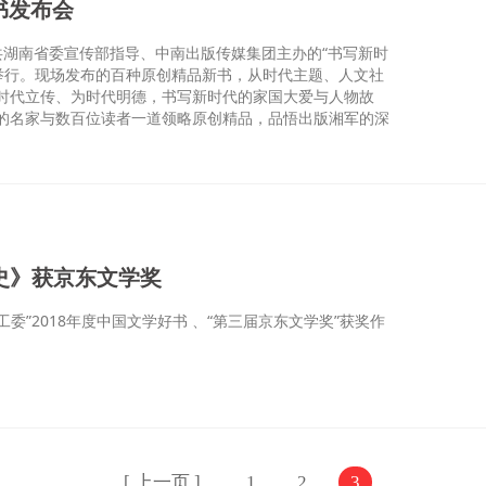
书发布会
中共湖南省委宣传部指导、中南出版传媒集团主办的“书写新时
举行。现场发布的百种原创精品新书，从时代主题、人文社
时代立传、为时代明德，书写新时代的家国大爱与人物故
的名家与数百位读者一道领略原创精品，品悟出版湘军的深
史》获京东文学奖
工委”2018年度中国文学好书 、“第三届京东文学奖”获奖作
[ 上一页 ]
1
2
3